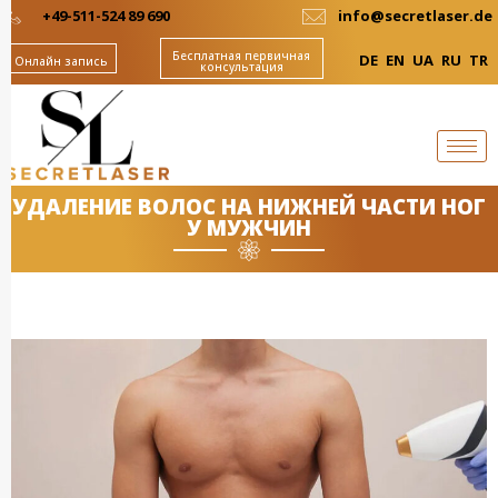
+49-511-524 89 690
info@secretlaser.de
Бесплатная первичная
DE
EN
UA
RU
TR
Онлайн запись
консультация
УДАЛЕНИЕ ВОЛОС НА НИЖНЕЙ ЧАСТИ НОГ
У МУЖЧИН