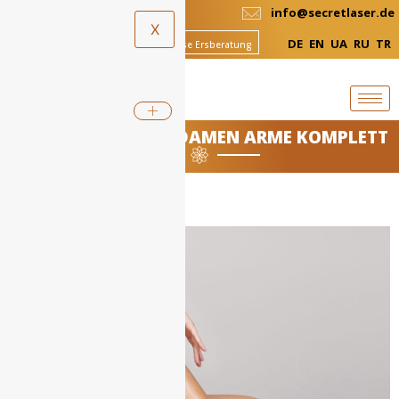
+49-511-524 89 690
info@secretlaser.de
X
DE
EN
UA
RU
TR
Termin Buchen
Kostenlose Ersberatung
HAARENTFERNUNG DAMEN ARME KOMPLETT