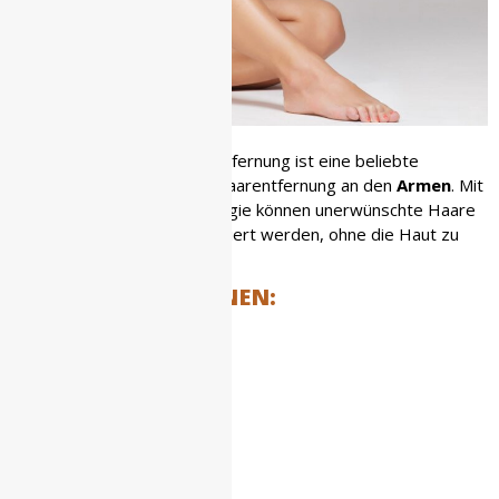
Die dauerhafte Haarlaserentfernung ist eine beliebte
Methode zur langfristigen Haarentfernung an den
Armen
. Mit
modernster Laser-Technologie können unerwünschte Haare
effektiv und dauerhaft reduziert werden, ohne die Haut zu
reizen oder zu schädigen.
BEHANDLUNGSZONEN:
Oberarme
Unterarme
Achseln
Finger
Handfläche