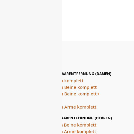
DAUERHAFTE LASERHAARENTFERNUNG (DAMEN)
Haarentfernung Damen komplett
Haarentfernung Damen Beine komplett
Haarentfernung Damen Beine komplett+
Intimzone+Achseln
Haarentfernung Damen Arme komplett
DAUERHAFTE LASERHAARENTFERNUNG (HERREN)
Haarentfernung Herren Beine komplett
Haarentfernung Herren Arme komplett