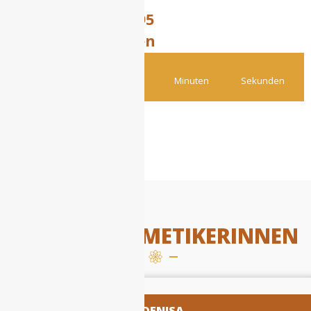
€ 335
€ 195
Preis:
40 Minuten
Dauer:
Tagen
Stunden
Minuten
Sekunden
ONLINE TERMIN
UNSERE KOSMETIKERINNEN
DENISA