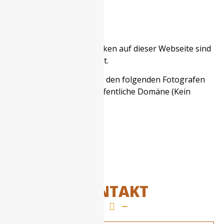
kontaktieren.
Bildernachweis
Die Bilder, Fotos und Grafiken auf dieser Webseite sind
urheberrechtlich geschützt.
Die Bilderrechte liegen bei den folgenden Fotografen
und Unternehmen: CC0 Öffentliche Domäne (Kein
Urheberrechtsschutz).
KONTAKT