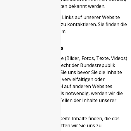
wenn uns Rechtswidrigkeiten bekannt werden.
Wenn Ihnen rechtswidrige Links auf unserer Website
auffallen, bitte wir Sie uns zu kontaktieren. Sie finden die
Kontaktdaten im Impressum.
Urheberrechtshinweis
Alle Inhalte dieser Webseite (Bilder, Fotos, Texte, Videos)
unterliegen dem Urheberrecht der Bundesrepublik
Deutschland. Bitte fragen Sie uns bevor Sie die Inhalte
dieser Website verbreiten, vervielfältigen oder
verwerten wie zum Beispiel auf anderen Websites
erneut veröffentlichen. Falls notwendig, werden wir die
unerlaubte Nutzung von Teilen der Inhalte unserer
Seite rechtlich verfolgen.
Sollten Sie auf dieser Webseite Inhalte finden, die das
Urheberrecht verletzen, bitten wir Sie uns zu