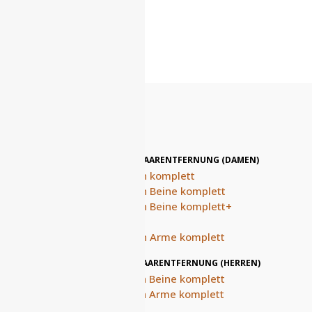
DAUERHAFTE LASERHAARENTFERNUNG (DAMEN)
Haarentfernung Damen komplett
Haarentfernung Damen Beine komplett
Haarentfernung Damen Beine komplett+
Intimzone+Achseln
Haarentfernung Damen Arme komplett
DAUERHAFTE LASERHAARENTFERNUNG (HERREN)
Haarentfernung Herren Beine komplett
Haarentfernung Herren Arme komplett