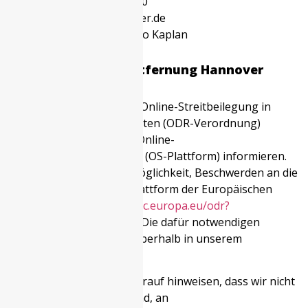
tel.:
+49-511-524 89 690
e-mail:
info@secretlaser.de
Geschäftsführer:
Petro Kaplan
Warum Laserhaarentfernung Hannover
wählen?
Gemäß Verordnung über Online-Streitbeilegung in
Verbraucherangelegenheiten (ODR-Verordnung)
möchten wir Sie über die Online-
Streitbeilegungsplattform (OS-Plattform) informieren.
Verbraucher haben die Möglichkeit, Beschwerden an die
Online Streitbeilegungsplattform der Europäischen
Kommission unter
http://ec.europa.eu/odr?
tid=321092409
zu richten. Die dafür notwendigen
Kontaktdaten finden Sie oberhalb in unserem
Impressum.
Wir möchten Sie jedoch darauf hinweisen, dass wir nicht
bereit oder verpflichtet sind, an