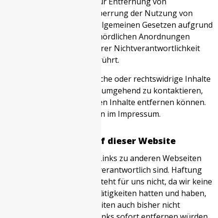
Unsere Verpflichtungen zur Entfernung von
Informationen oder zur Sperrung der Nutzung von
Informationen nach den allgemeinen Gesetzen aufgrund
von gerichtlichen oder behördlichen Anordnungen
bleiben auch im Falle unserer Nichtverantwortlichkeit
nach den §§ 8 bis 10 unberührt.
Sollten Ihnen problematische oder rechtswidrige Inhalte
auffallen, bitte wir Sie uns umgehend zu kontaktieren,
damit wir die rechtswidrigen Inhalte entfernen können.
Sie finden die Kontaktdaten im Impressum.
Haftung für Links auf dieser Website
Unsere Webseite enthält Links zu anderen Webseiten
für deren Inhalt wir nicht verantwortlich sind. Haftung
für verlinkte Websites besteht für uns nicht, da wir keine
Kenntnis rechtswidriger Tätigkeiten hatten und haben,
uns solche Rechtswidrigkeiten auch bisher nicht
aufgefallen sind und wir Links sofort entfernen würden,