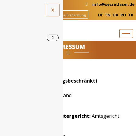
+49-511-524 89 690
info@secretlaser.de
X
DE
EN
UA
RU
TR
Termin Buchen
Kostenlose Ersberatung
IMPRESSUM
Secret Laser UG (haftungsbeschränkt)
Neherfeld 22
30539 Hannover, Deutschland
Register:
Handelsregister
Registernummer: - Registergericht:
Amtsgericht
Hannover