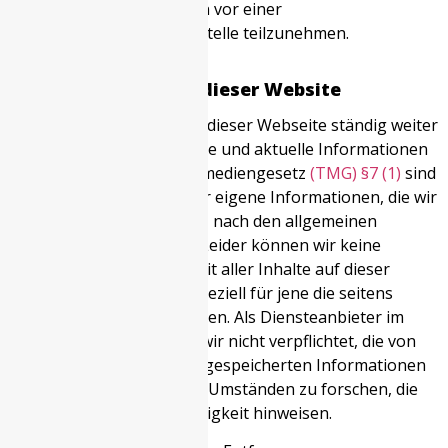
Streitbeilegungsverfahren vor einer
Verbraucherschlichtungsstelle teilzunehmen.
Haftung für Inhalte dieser Website
Wir entwickeln die Inhalte dieser Webseite ständig weiter
und bemühen uns korrekte und aktuelle Informationen
bereitzustellen. Laut Telemediengesetz
(TMG) §7 (1)
sind
wir als Diensteanbieter für eigene Informationen, die wir
zur Nutzung bereitstellen, nach den allgemeinen
Gesetzen verantwortlich. Leider können wir keine
Haftung für die Korrektheit aller Inhalte auf dieser
Webseite übernehmen, speziell für jene die seitens
Dritter bereitgestellt wurden. Als Diensteanbieter im
Sinne der §§ 8 bis 10 sind wir nicht verpflichtet, die von
ihnen übermittelten oder gespeicherten Informationen
zu überwachen oder nach Umständen zu forschen, die
auf eine rechtswidrige Tätigkeit hinweisen.